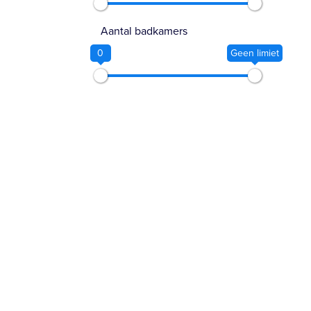
Aantal badkamers
0
Geen limiet