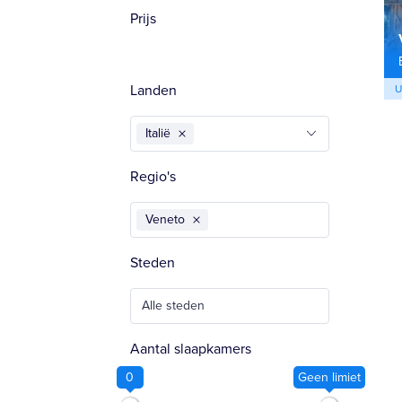
Prijs
Landen
U
Italië
Regio's
Veneto
Steden
Alle steden
Aantal slaapkamers
0
Geen limiet