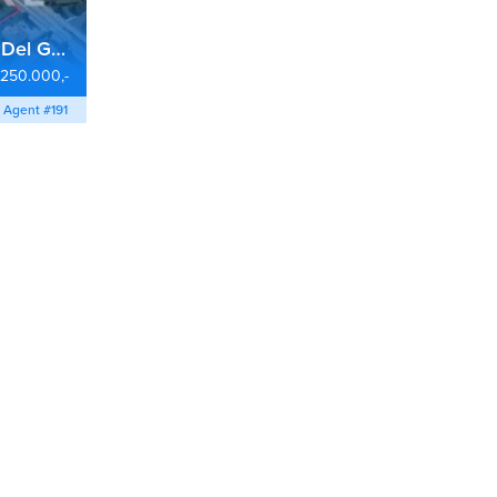
Land in Castelnuovo Del Garda
.250.000,-
Agent #191