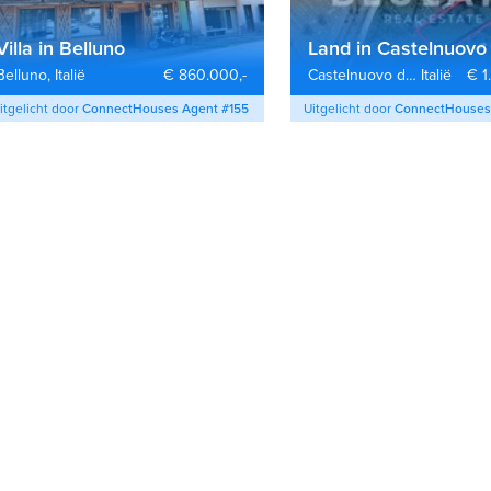
Villa in Belluno
Belluno,
Italië
€ 860.000,-
Castelnuovo del Garda,
Italië
€ 1
itgelicht door 
ConnectHouses Agent #155
Uitgelicht door 
ConnectHouses 